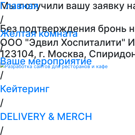
Главная
Мы получили вашу заявку н
/
Без подтверждения бронь н
Желтая комната
ООО "Эдвил Хоспиталити" 
/
123104, г. Москва, Спиридон
Ваше мероприятие
/
Кейтеринг
/
DELIVERY & MERCH
/