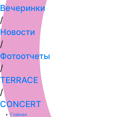
Вечеринки
/
Новости
/
Фотоотчеты
/
TERRACE
/
СONCERT
Главная