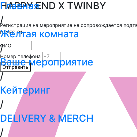
Главная
HAPPY END X TWINBY
/
Регистрация на мероприятие не сопровождается по
Желтая комната
DC/FC 21+
/
ФИО
Номер телефона
Ваше мероприятие
Отправить
/
Кейтеринг
/
DELIVERY & MERCH
/