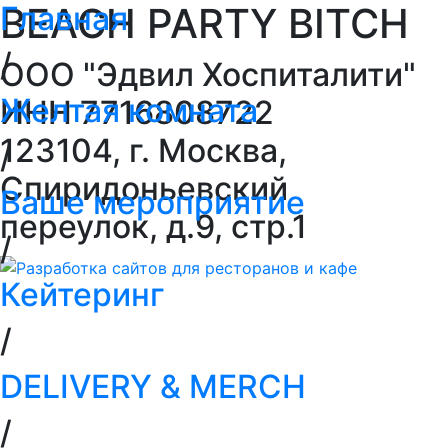
Главная
BEACH PARTY BITCH
/
ООО "Эдвил Хоспиталити"
Желтая комната
ИНН 7716808722
123104, г. Москва,
/
Спиридоньевский
Ваше мероприятие
переулок, д.9, стр.1
/
Кейтеринг
/
DELIVERY & MERCH
/